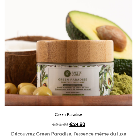
Repare and Care
.40
Growth and Volume
.00
Green Paradise
Le
Le
€
26.90
€
24.90
prix
prix
Découvrez Green Paradise, l’essence même du luxe