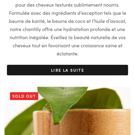
initial
actuel
pour des cheveux texturés sublimement nourris.
était :
est :
Formulée avec des ingrédients d’exception tels que le
€26.90.
€24.90.
beurre de karité, le beurre de coco et l’huile d’avocat,
notre chantilly offre une hydratation profonde et une
nutrition inégalée. Éveillez la beauté naturelle de vos
cheveux tout en favorisant une croissance saine et
éclatante.
LIRE LA SUITE
SOLD OUT