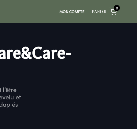
0
PANIER
MON COMPTE
are&Care-
l’être
evelu et
adaptés