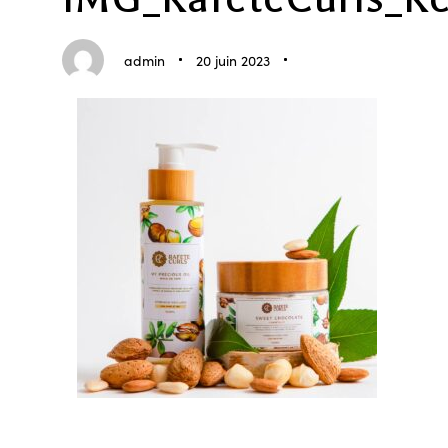
on:
in:
admin
20 juin 2023