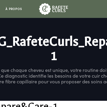
À PROPOS
G_RafeteCurls_Rep
1
 que chaque cheveu est unique, votre routine doit 
Ce diagnostic identifie les besoins de votre cuir ch
re fibre capillaire pour vous proposer des soins 
epare&Care-1