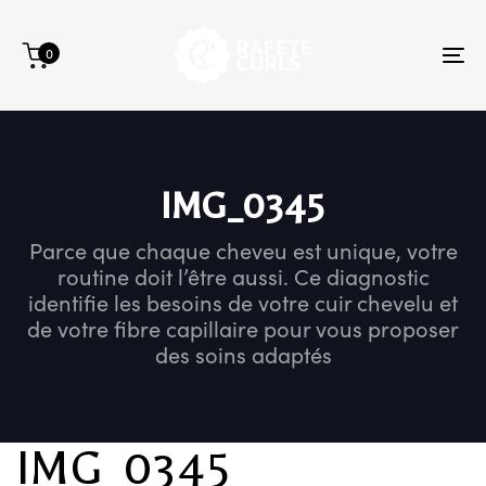
Skip
Skip
links
to
0
primary
To
navigation
na
Skip
to
content
IMG_0345
Parce que chaque cheveu est unique, votre
routine doit l’être aussi. Ce diagnostic
identifie les besoins de votre cuir chevelu et
de votre fibre capillaire pour vous proposer
des soins adaptés
IMG_0345
Author
Published
Published
on:
in: