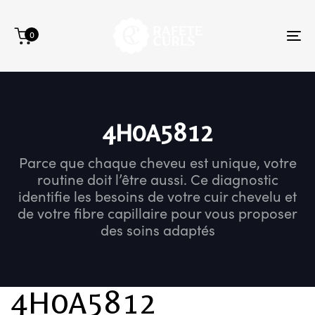
Skip
Skip
links
to
0
primary
To
navigation
na
Skip
to
content
4H0A5812
Parce que chaque cheveu est unique, votre
routine doit l’être aussi. Ce diagnostic
identifie les besoins de votre cuir chevelu et
de votre fibre capillaire pour vous proposer
des soins adaptés
4H0A5812
Author
Published
Published
on:
in: