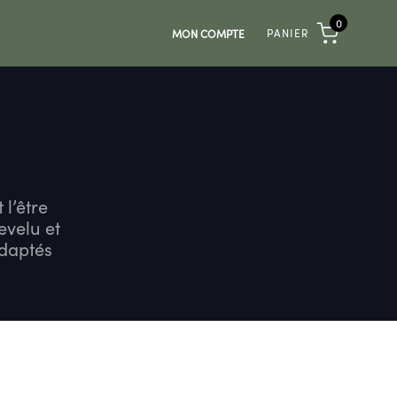
0
PANIER
MON COMPTE
l’être
evelu et
adaptés