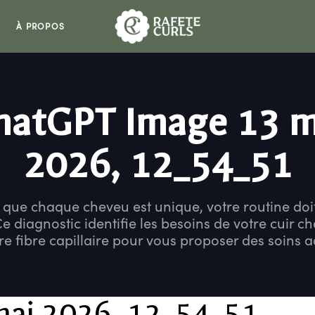
À PROPOS
hatGPT Image 13 m
2026, 12_54_51
 que chaque cheveu est unique, votre routine doit 
Ce diagnostic identifie les besoins de votre cuir ch
re fibre capillaire pour vous proposer des soins 
mai 2026, 12_54_51