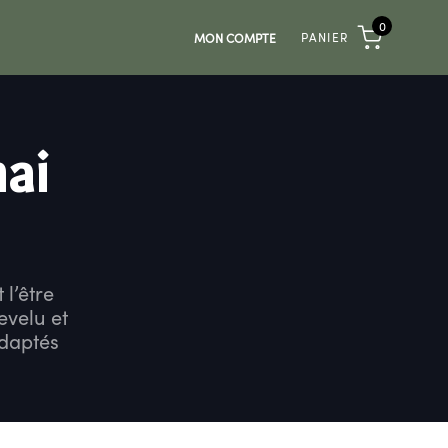
0
PANIER
MON COMPTE
ai
l’être
evelu et
adaptés