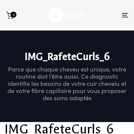
Skip
Skip
links
to
0
primary
To
navigation
na
Skip
to
content
IMG_RafeteCurls_6
Parce que chaque cheveu est unique, votre
routine doit l’être aussi. Ce diagnostic
identifie les besoins de votre cuir chevelu et
de votre fibre capillaire pour vous proposer
des soins adaptés
IMG_RafeteCurls_6