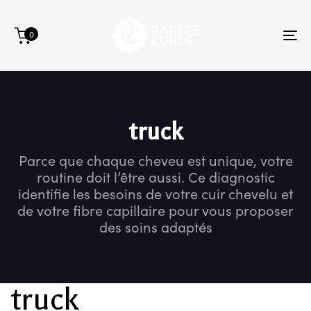
Skip
Skip
links
to
0
primary
To
navigation
na
Skip
to
content
truck
Parce que chaque cheveu est unique, votre
routine doit l’être aussi. Ce diagnostic
identifie les besoins de votre cuir chevelu et
de votre fibre capillaire pour vous proposer
des soins adaptés
truck